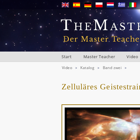
Start
Master Teacher
Video
Video
Katalog
Band zwei
>
>
>
Zelluläres Geistestra