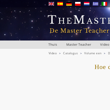
Thuis
Master Teacher
Video
Video
Catalogus
Volume een
D
>
>
>
Hoe d