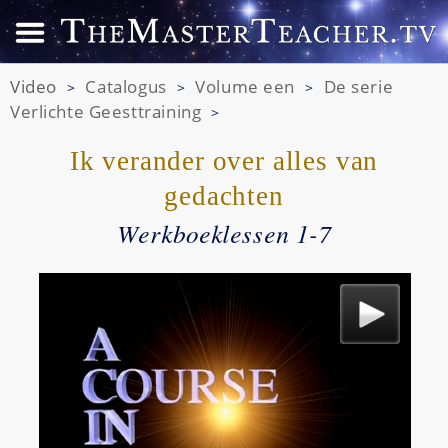
Video
Catalogus
Volume een
De serie
>
>
>
Verlichte Geesttraining
>
Ik verander over alles van
gedachten
Werkboeklessen 1-7